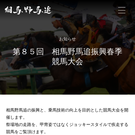
相馬野馬追について
お知らせ
第８５回 相馬野馬追振興春季
相馬野馬追の概要
競馬大会
見どころ
お作法
ギャラリー
ポスター販売
相馬野馬追の振興と、乗馬技術の向上を目的とした競馬大会を開
よくあるご質問
催します。
祭場地の走路を、甲冑姿ではなくジョッキースタイルで疾走する
アクセス
競馬をご覧頂けます。