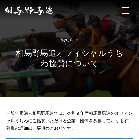
相馬野馬追について
お知らせ
相馬野馬追オフィシャルうち
相馬野馬追の概要
わ協賛について
見どころ
お作法
ギャラリー
ポスター販売
一般社団法人相馬野馬追では、令和８年度相馬野馬追のオフィシ
よくあるご質問
ャルうちわにご協賛いただける企業・団体を募集しております。
募集の詳細は、要項のとおりです。
アクセス