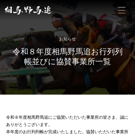
相馬野馬追について
お知らせ
令和８年度相馬野馬追お行列列
相馬野馬追の概要
帳並びに協賛事業所一覧
見どころ
お作法
ギャラリー
ポスター販売
よくあるご質問
令和８年度相馬野馬追にご協賛いただいた事業所の皆さま、誠に
ありがとうございます。
アクセス
本年度のお行列列帳が完成いたしました。協賛いただいた事業所